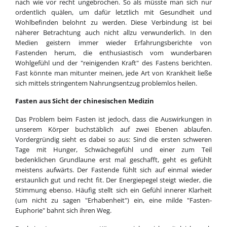
nach wie vor recht ungebrochen. So als müsste man sich nur
ordentlich quälen, um dafür letztlich mit Gesundheit und
Wohlbefinden belohnt zu werden. Diese Verbindung ist bei
näherer Betrachtung auch nicht allzu verwunderlich. In den
Medien geistern immer wieder Erfahrungsberichte von
Fastenden herum, die enthusiastisch vom wunderbaren
Wohlgefühl und der "reinigenden Kraft" des Fastens berichten.
Fast könnte man mitunter meinen, jede Art von Krankheit ließe
sich mittels stringentem Nahrungsentzug problemlos heilen.
Fasten aus Sicht der chinesischen Medizin
Das Problem beim Fasten ist jedoch, dass die Auswirkungen in
unserem Körper buchstäblich auf zwei Ebenen ablaufen.
Vordergründig sieht es dabei so aus: Sind die ersten schweren
Tage mit Hunger, Schwächegefühl und einer zum Teil
bedenklichen Grundlaune erst mal geschafft, geht es gefühlt
meistens aufwärts. Der Fastende fühlt sich auf einmal wieder
erstaunlich gut und recht fit. Der Energiepegel steigt wieder, die
Stimmung ebenso. Häufig stellt sich ein Gefühl innerer Klarheit
(um nicht zu sagen "Erhabenheit") ein, eine milde "Fasten-
Euphorie" bahnt sich ihren Weg.