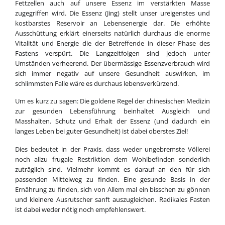
Fettzellen auch auf unsere Essenz im verstärkten Masse
zugegriffen wird. Die Essenz (Jing) stellt unser ureigenstes und
kostbarstes Reservoir an Lebensenergie dar. Die erhöhte
Ausschüttung erklärt einerseits natürlich durchaus die enorme
Vitalität und Energie die der Betreffende in dieser Phase des
Fastens verspürt. Die Langzeitfolgen sind jedoch unter
Umständen verheerend. Der übermässige Essenzverbrauch wird
sich immer negativ auf unsere Gesundheit auswirken, im
schlimmsten Falle wäre es durchaus lebensverkürzend.
Um es kurz zu sagen: Die goldene Regel der chinesischen Medizin
zur gesunden Lebensführung beinhaltet Ausgleich und
Masshalten. Schutz und Erhalt der Essenz (und dadurch ein
langes Leben bei guter Gesundheit) ist dabei oberstes Ziel!
Dies bedeutet in der Praxis, dass weder ungebremste Völlerei
noch allzu frugale Restriktion dem Wohlbefinden sonderlich
zuträglich sind. Vielmehr kommt es darauf an den für sich
passenden Mittelweg zu finden. Eine gesunde Basis in der
Ernährung zu finden, sich von Allem mal ein bisschen zu gönnen
und kleinere Ausrutscher sanft auszugleichen. Radikales Fasten
ist dabei weder nötig noch empfehlenswert.