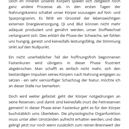
Doch im Inneren unseres Körpers spielen sich zeitgleich noch
ganz andere Prozesse ab. In den ersten Tagen der
Nahrungskarenz schaltet unser Körper sozusagen auf Not- und
Sparprogramm. Es fehlt ein Grossteil der lebenswichtigen
externen Energieversorgung, Qi und Blut können nicht mehr
adäquat produziert und genährt werden, unser Stoffwechsel
verlangsamt sich. Dies erklärt die Phase der Schwäche, wir fühlen
uns hungrig, gereizt und keinesfalls leistungsfähig, die Stimmung
sinkt auf den Nullpunkt.
Ein nicht unerheblicher Teil der hoffnungsfroh begonnenen
Fastenkuren wird übrigens in dieser Phase frustriert
abgebrochen. Man schafft es einfach nicht mehr, sich den
beständigen Impulsen seines Körpers nach Nahrung entgegen zu
setzen - ein sehr vernünftiger Schachzug der Natur, möchte ich
an dieser Stelle nur bemerken.
Doch wird weiter gefastet geht der Körper notgedrungen an
seine Reserven, und damit sind keinesfalls (nur) die Fettreserven
gemeint! In dieser Phase einer Fastenkur geht es für den Körper
buchstäblich ums Überleben. Die physiologische Organfunktion
muss unter allen Umständen aufrecht erhalten werden, und dies
gelingt jetzt nur noch wenn zusätzlich zum reinen Brennwert der