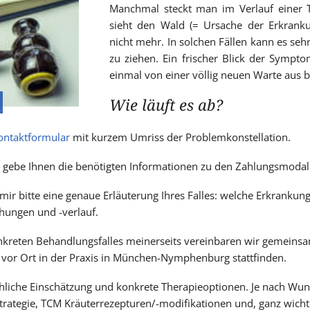
Manchmal steckt man im Verlauf einer 
sieht den Wald (= Ursache der Erkrank
nicht mehr. In solchen Fällen kann es sehr
zu ziehen. Ein frischer Blick der Symp
einmal von einer völlig neuen Warte aus b
Wie läuft es ab?
ontaktformular
mit kurzem Umriss der Problemkonstellation.
nd gebe Ihnen die benötigten Informationen zu den Zahlungsmodali
mir bitte eine genaue Erläuterung Ihres Falles: welche Erkrankung
ungen und -verlauf.
nkreten Behandlungsfalles meinerseits vereinbaren wir gemeinsa
r vor Ort in der Praxis in München-Nymphenburg stattfinden.
achliche Einschätzung und konkrete Therapieoptionen. Je nach W
rategie, TCM Kräuterrezepturen/-modifikationen und, ganz wicht