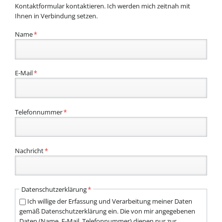
Kontaktformular kontaktieren. Ich werden mich zeitnah mit
Ihnen in Verbindung setzen.
Pflichtfeld
Name
*
Pflichtfeld
E-Mail
*
Pflichtfeld
Telefonnummer
*
Pflichtfeld
Nachricht
*
Pflichtfeld
Datenschutzerklärung
*
Ich willige der Erfassung und Verarbeitung meiner Daten
gemäß Datenschutzerklärung ein. Die von mir angegebenen
Daten (Name, E-Mail, Telefonnummer) dienen nur zur