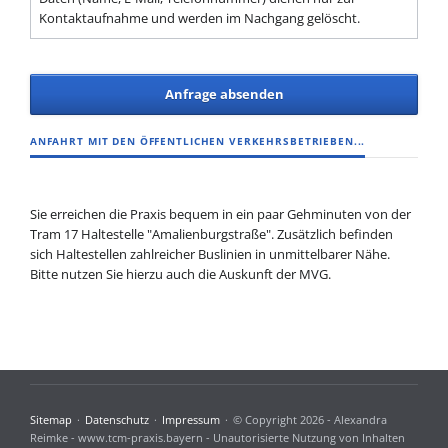
Kontaktaufnahme und werden im Nachgang gelöscht.
Anfrage absenden
ANFAHRT MIT DEN ÖFFENTLICHEN VERKEHRSBETRIEBEN...
Sie erreichen die Praxis bequem in ein paar Gehminuten von der
Tram 17 Haltestelle "Amalienburgstraße". Zusätzlich befinden
sich Haltestellen zahlreicher Buslinien in unmittelbarer Nähe.
Bitte nutzen Sie hierzu auch die Auskunft der MVG.
Navigation
Sitemap
Datenschutz
Impressum
© Copyright 2026 - Alexandra
überspringen
Reimke - www.tcm-praxis.bayern - Unautorisierte Nutzung von Inhalten