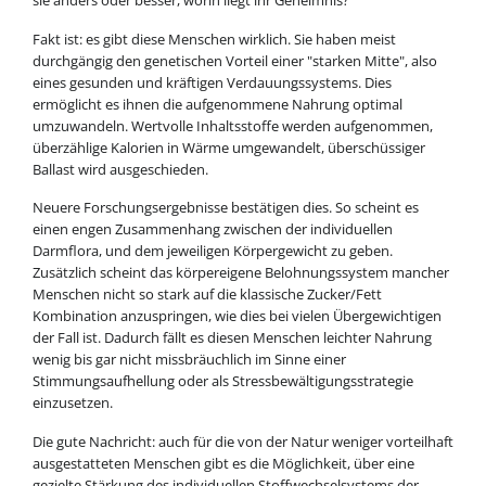
sie anders oder besser, worin liegt ihr Geheimnis?
Fakt ist: es gibt diese Menschen wirklich. Sie haben meist
durchgängig den genetischen Vorteil einer "starken Mitte", also
eines gesunden und kräftigen Verdauungssystems. Dies
ermöglicht es ihnen die aufgenommene Nahrung optimal
umzuwandeln. Wertvolle Inhaltsstoffe werden aufgenommen,
überzählige Kalorien in Wärme umgewandelt, überschüssiger
Ballast wird ausgeschieden.
Neuere Forschungsergebnisse bestätigen dies. So scheint es
einen engen Zusammenhang zwischen der individuellen
Darmflora, und dem jeweiligen Körpergewicht zu geben.
Zusätzlich scheint das körpereigene Belohnungssystem mancher
Menschen nicht so stark auf die klassische Zucker/Fett
Kombination anzuspringen, wie dies bei vielen Übergewichtigen
der Fall ist. Dadurch fällt es diesen Menschen leichter Nahrung
wenig bis gar nicht missbräuchlich im Sinne einer
Stimmungsaufhellung oder als Stressbewältigungsstrategie
einzusetzen.
Die gute Nachricht: auch für die von der Natur weniger vorteilhaft
ausgestatteten Menschen gibt es die Möglichkeit, über eine
gezielte Stärkung des individuellen Stoffwechselsystems der